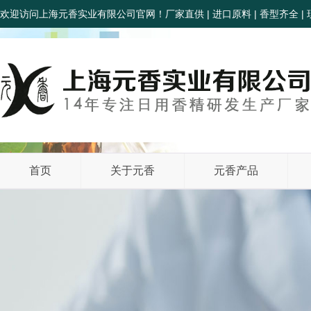
欢迎访问上海元香实业有限公司官网！厂家直供 | 进口原料 | 香型齐全 | 
首页
关于元香
元香产品