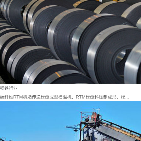
钢铁行业
碳纤维RTM树脂传递模塑成型模温机：RTM模塑料压制成形、模...