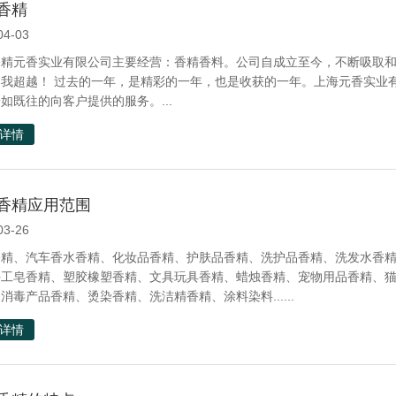
香精
04-03
香精元香实业有限公司主要经营：香精香料。公司自成立至今，不断吸取
自我超越！ 过去的一年，是精彩的一年，也是收获的一年。上海元香实业
如既往的向客户提供的服务。...
详情
香精应用范围
03-26
香精、汽车香水香精、化妆品香精、护肤品香精、洗护品香精、洗发水香
手工皂香精、塑胶橡塑香精、文具玩具香精、蜡烛香精、宠物用品香精、
消毒产品香精、烫染香精、洗洁精香精、涂料染料......
详情