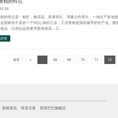
香精的特点
03-26
精的特点是：粗犷，耐高温，留香持久、用量少作用大，一地生产多地使
达国家所不及的一个特[1] 殊的工业，工业香精是国内最早的生产业。随
食品、日用品品质要求愈来愈高，工......
详情
...
72
首页
»
68
69
70
71
新闻资讯
联系元香
阿里巴巴旗舰店