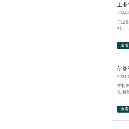
工业
2024-
工业
料。...
查看
佛香
2024-
在制香
性.解
查看