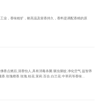
料工业，香味粗犷，耐高温及留香持久，香料是调配香精的原
香点燃后,清香怡人,具有消毒杀菌.驱虫驱蚊.净化空气.益智养
玫瑰檀香.玫瑰.桂花.茉莉.百合.白兰花.中草药等香味...