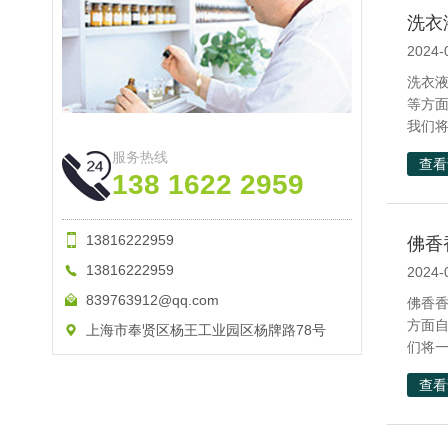
洗衣
2024-
洗衣
等方
我们将
服务热线
查看
138 1622 2959
13816222959
佛香
13816222959
2024-
839763912@qq.com
佛香
方面
上海市奉贤区杨王工业园区杨牌路78号
们将一
查看