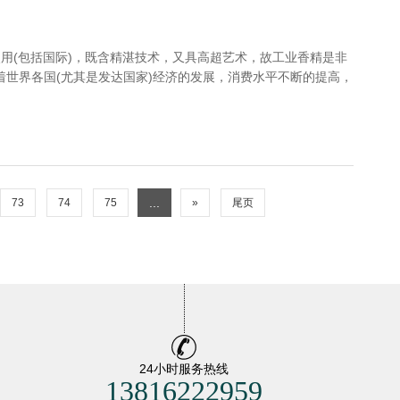
用(包括国际)，既含精湛技术，又具高超艺术，故工业香精是非
着世界各国(尤其是发达国家)经济的发展，消费水平不断的提高，
...
73
74
75
»
尾页
24小时服务热线
13816222959