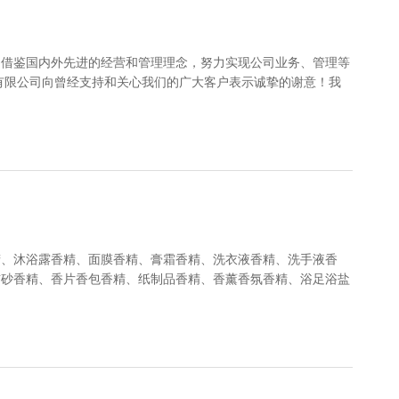
和借鉴国内外先进的经营和管理理念，努力实现公司业务、管理等
有限公司向曾经支持和关心我们的广大客户表示诚挚的谢意！我
精、沐浴露香精、面膜香精、膏霜香精、洗衣液香精、洗手液香
猫砂香精、香片香包香精、纸制品香精、香薰香氛香精、浴足浴盐