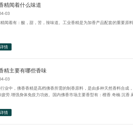
香精闻着什么味道
04-03
香精闻着有：酸，甜，苦，辣味道。工业香精是为加香产品配套的重要原
详情
香精主要有哪些香味
04-03
行业中，佛香香精是高档佛香所需的制香原料，是由多种天然香料合成，佛
除疲劳.增强身体免疫力功效。国内佛香市场主要香型有：檀香.奇楠.沉香.藏香.
详情