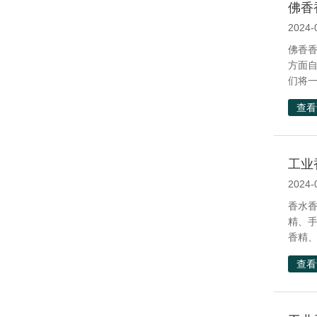
佛香
2024-
佛香
方面
们将一
查看
工业
2024-
香水
精、
香精、
查看