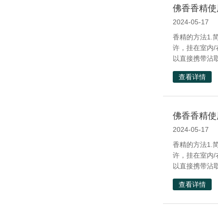
佛香香精使
2024-05-17
香精的方法1
许，挂在室内/
以直接携带沾取少
查看详情
佛香香精使
2024-05-17
香精的方法1
许，挂在室内/
以直接携带沾取少
查看详情