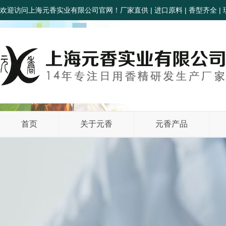
欢迎访问上海元香实业有限公司官网！厂家直供 | 进口原料 | 香型齐全 | 
首页
关于元香
元香产品