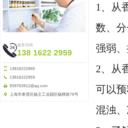
1、从
数、分
强弱、
服务热线
138 1622 2959
2、从
13816222959
13816222959
839763912@qq.com
可以预
上海市奉贤区杨王工业园区杨牌路78号
混浊、