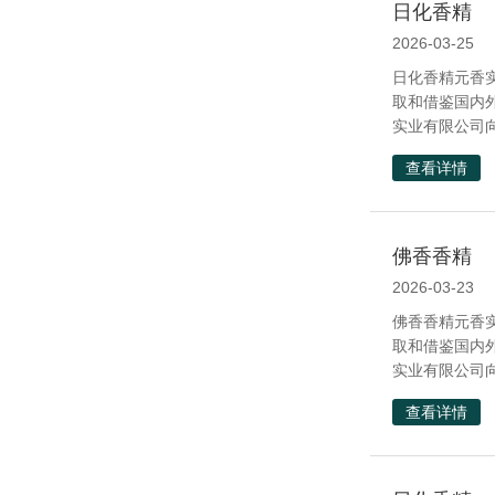
日化香精
2026-03-25
日化香精元香
取和借鉴国内
实业有限公司向曾
查看详情
佛香香精
2026-03-23
佛香香精元香
取和借鉴国内
实业有限公司向曾
查看详情